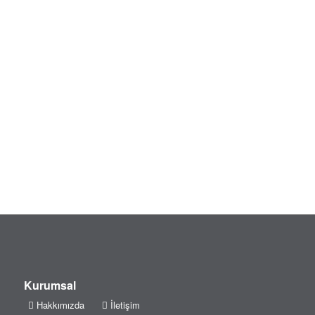
Uzm. Dt. Fatma Şükran Uğurgelen
Uzm. Dt. Büşra Uğurgelen
Uzm. Dt. Ali Kamil Ahmetreisoğlu
Kurumsal
Hakkımızda
İletişim