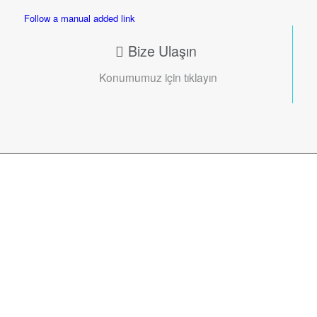
Follow a manual added link
Bize Ulaşın
Konumumuz için tıklayın
Profesyonel kadromuz ile sizin
için seçilmiş, en iyi ekipmanları
bir araya getiriyoruz. Sağlığınız ve
mutluluğunuz için Gri Klinik ile
tanışın!