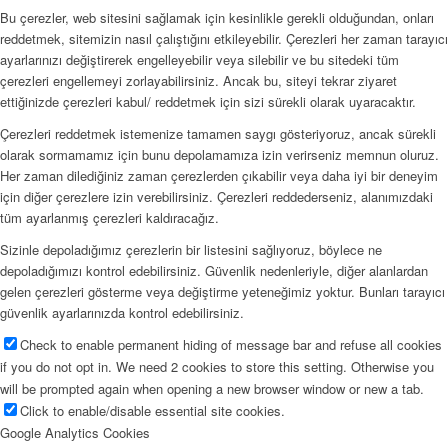
Bu çerezler, web sitesini sağlamak için kesinlikle gerekli olduğundan, onları
reddetmek, sitemizin nasıl çalıştığını etkileyebilir. Çerezleri her zaman tarayıcı
ayarlarınızı değiştirerek engelleyebilir veya silebilir ve bu sitedeki tüm
çerezleri engellemeyi zorlayabilirsiniz. Ancak bu, siteyi tekrar ziyaret
ettiğinizde çerezleri kabul/ reddetmek için sizi sürekli olarak uyaracaktır.
Çerezleri reddetmek istemenize tamamen saygı gösteriyoruz, ancak sürekli
olarak sormamamız için bunu depolamamıza izin verirseniz memnun oluruz.
Her zaman dilediğiniz zaman çerezlerden çıkabilir veya daha iyi bir deneyim
için diğer çerezlere izin verebilirsiniz. Çerezleri reddederseniz, alanımızdaki
tüm ayarlanmış çerezleri kaldıracağız.
Sizinle depoladığımız çerezlerin bir listesini sağlıyoruz, böylece ne
depoladığımızı kontrol edebilirsiniz. Güvenlik nedenleriyle, diğer alanlardan
gelen çerezleri gösterme veya değiştirme yeteneğimiz yoktur. Bunları tarayıcı
güvenlik ayarlarınızda kontrol edebilirsiniz.
Check to enable permanent hiding of message bar and refuse all cookies
if you do not opt in. We need 2 cookies to store this setting. Otherwise you
will be prompted again when opening a new browser window or new a tab.
Click to enable/disable essential site cookies.
Google Analytics Cookies