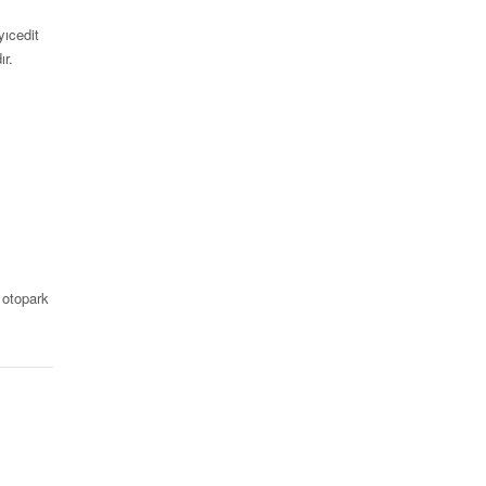
yıcedit
ır.
 otopark