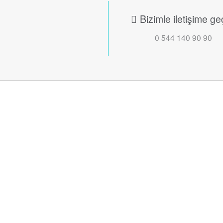
Bizimle iletişime ge
0 544 140 90 90
Profesyonel kadr
getiriyoruz.
Uzm. Dt. Fatma Şükra
Uğurgelen