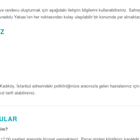
e randevu oluşturmak için aşağıdaki iletişim bilgilerini kullanabilirsiniz. Sahra
 Anadolu Yakası’nın her noktasından kolay ulaşılabilir bir konumda yer almaktad
IZ
dıköy, İstanbul adresindeki polikliniğimize aracınızla gelen hastalarımız için
 tarifi alabilirsiniz.
RULAR
yim?
17:00 saatleri arasında hizmet vermekteyiz. Pazar günleri kliniğimiz kapalıdır.