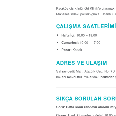
Kadıköy diş kliniği Gri Klinik’e ulaşmak v
Mahallesi’ndeki polikliniğimiz, İstanbul
ÇALIŞMA SAATLERIM
Hafta İçi:
10:00 – 19:00
Cumartesi:
10:00 – 17:00
Pazar:
Kapalı
ADRES VE ULAŞIM
Sahrayıcedit Mah. Atatürk Cad. No: 7D Ka
imkanı mevcuttur. Yukarıdaki haritadan yol
SIKÇA SORULAN SO
Soru: Hafta sonu randevu alabilir mi
Cevap:
Evet, Cumartesi günleri 10:00 – 