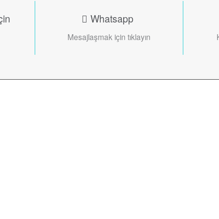
çin
Whatsapp
Mesajlaşmak için tıklayın
omuz ile sizin için seçilmiş, en iyi ekip
 Sağlığınız ve mutluluğunuz için Gri Klinik
n
Uzm. Dt. Büşra
Uğurgelen