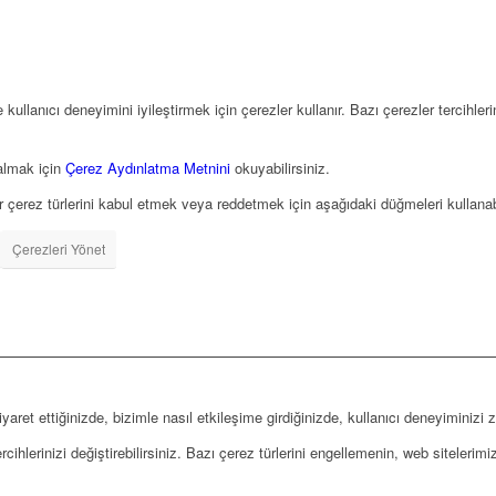
 kullanıcı deneyimini iyileştirmek için çerezler kullanır. Bazı çerezler tercihle
 almak için
Çerez Aydınlatma Metnini
okuyabilirsiniz.
er çerez türlerini kabul etmek veya reddetmek için aşağıdaki düğmeleri kullanabi
Çerezleri Yönet
iyaret ettiğinizde, bizimle nasıl etkileşime girdiğinizde, kullanıcı deneyiminizi 
 tercihlerinizi değiştirebilirsiniz. Bazı çerez türlerini engellemenin, web sitel