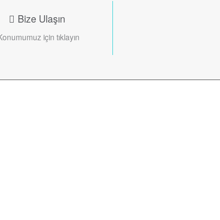
Bize Ulaşın
Konumumuz için tıklayın
manları bir araya
 ile tanışın!
Uzm. Dt. Ali Kamil
Ahmetreisoğlu