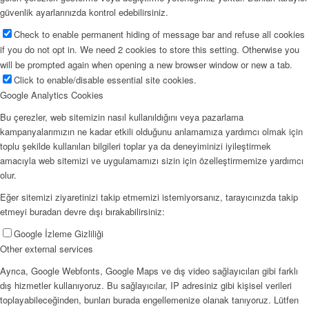
güvenlik ayarlarınızda kontrol edebilirsiniz.
Check to enable permanent hiding of message bar and refuse all cookies
if you do not opt in. We need 2 cookies to store this setting. Otherwise you
will be prompted again when opening a new browser window or new a tab.
Click to enable/disable essential site cookies.
Google Analytics Cookies
Bu çerezler, web sitemizin nasıl kullanıldığını veya pazarlama
kampanyalarımızın ne kadar etkili olduğunu anlamamıza yardımcı olmak için
toplu şekilde kullanılan bilgileri toplar ya da deneyiminizi iyileştirmek
amacıyla web sitemizi ve uygulamamızı sizin için özelleştirmemize yardımcı
olur.
Eğer sitemizi ziyaretinizi takip etmemizi istemiyorsanız, tarayıcınızda takip
etmeyi buradan devre dışı bırakabilirsiniz:
Google İzleme Gizliliği
Other external services
Ayrıca, Google Webfonts, Google Maps ve dış video sağlayıcıları gibi farklı
dış hizmetler kullanıyoruz. Bu sağlayıcılar, IP adresiniz gibi kişisel verileri
toplayabileceğinden, bunları burada engellemenize olanak tanıyoruz. Lütfen