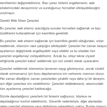
tercihlerinizi değiştirebilirsiniz. Bazı çerez türlerini engellemenin, web
sitelerimizdeki deneyiminizi ve sunduğumuz hizmetleri etkileyebileceğini
unutmayın.
Gerekli Web Sitesi Çerezleri
Bu çerezler, web sitemiz aracılığıyla sunulan hizmetleri sağlamak ve bazı
özelliklerini kullanabilmek için kesinlikle gereklidir.
Bu çerezler, web sitesini sağlamak için kesinlikle gerekli olduğundan, onları
reddetmek, sitemizin nasıl çalıştığını etkileyebilir. Çerezleri her zaman tarayıcı
ayarlarınızı değiştirerek engelleyebilir veya silebilir ve bu sitedeki tüm
çerezleri engellemeyi zorlayabilirsiniz. Ancak bu, siteyi tekrar ziyaret
ettiğinizde çerezleri kabul/ reddetmek için sizi sürekli olarak uyaracaktır.
Çerezleri reddetmek istemenize tamamen saygı gösteriyoruz, ancak sürekli
olarak sormamamız için bunu depolamamıza izin verirseniz memnun oluruz.
Her zaman dilediğiniz zaman çerezlerden çıkabilir veya daha iyi bir deneyim
için diğer çerezlere izin verebilirsiniz. Çerezleri reddederseniz, alanımızdaki
tüm ayarlanmış çerezleri kaldıracağız.
Sizinle depoladığımız çerezlerin bir listesini sağlıyoruz, böylece ne
depoladığımızı kontrol edebilirsiniz. Güvenlik nedenleriyle, diğer alanlardan
gelen çerezleri gösterme veya değiştirme yeteneğimiz yoktur. Bunları tarayıcı