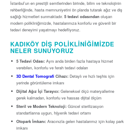
İstanbul’un en prestijli semtlerinden birinde, bilim ve teknolojinin
rehberliğinde, hasta memnuniyetini ön planda tutarak ağız ve diş
sağlığı hizmetleri sunmaktadır.
5 tedavi odasından
oluşan
modern polikliniğimizde, hastalarımıza konforlu ve güvenli bir
tedavi deneyimi yaşatmayı hedefliyoruz.
KADIKÖY DIŞ POLIKLINIĞIMIZDE
NELER SUNUYORUZ
5 Tedavi Odası:
Aynı anda birden fazla hastaya hizmet
verebilen, konforlu ve ferah tedavi odaları
3D Dental Tomografi
Cihazı:
Detaylı ve hızlı teşhis için
yerinde görüntüleme imkanı
Dijital Ağız İçi Tarayıcı:
Geleneksel ölçü materyallerine
gerek kalmadan, konforlu ve hassas dijital ölçüm
Steril ve Modern Teknoloji:
Güncel sterilizasyon
standartlarına uygun, hijyenik tedavi ortamı
Otopark İmkanı:
Aracınızla gelen hastalarımız için kolay park
imkanı