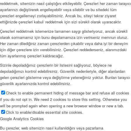
reddetmek, sitemizin nasıl çalıştığını etkileyebilir. Çerezleri her zaman tarayıcı
ayarlarınızı değiştirerek engelleyebilir veya silebilir ve bu sitedeki tüm
çerezleri engellemeyi zorlayabilirsiniz. Ancak bu, siteyi tekrar ziyaret
ettiğinizde çerezleri kabul/ reddetmek için sizi sürekli olarak uyaracaktır.
Çerezleri reddetmek istemenize tamamen saygı gösteriyoruz, ancak sürekli
olarak sormamamız için bunu depolamamıza izin verirseniz memnun oluruz.
Her zaman dilediğiniz zaman çerezlerden çıkabilir veya daha iyi bir deneyim
için diğer çerezlere izin verebilirsiniz. Çerezleri reddederseniz, alanımızdaki
tüm ayarlanmış çerezleri kaldıracağız.
Sizinle depoladığımız çerezlerin bir listesini sağlıyoruz, böylece ne
depoladığımızı kontrol edebilirsiniz. Güvenlik nedenleriyle, diğer alanlardan
gelen çerezleri gösterme veya değiştirme yeteneğimiz yoktur. Bunları tarayıcı
güvenlik ayarlarınızda kontrol edebilirsiniz.
Check to enable permanent hiding of message bar and refuse all cookies
if you do not opt in. We need 2 cookies to store this setting. Otherwise you
will be prompted again when opening a new browser window or new a tab.
Click to enable/disable essential site cookies.
Google Analytics Cookies
Bu çerezler, web sitemizin nasıl kullanıldığını veya pazarlama