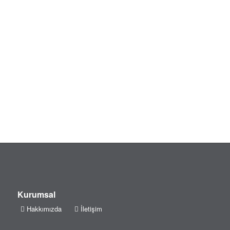
Uzm. Dt. Büşra Uğurgelen
Uzm. Dt. Ali Kamil Ahmetreisoğlu
Kurumsal
Hakkımızda
İletişim