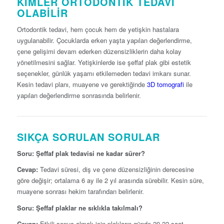
KIMLER ORTODONTIK TEDAVI
OLABILIR
Ortodontik tedavi, hem çocuk hem de yetişkin hastalara
uygulanabilir. Çocuklarda erken yaşta yapılan değerlendirme,
çene gelişimi devam ederken düzensizliklerin daha kolay
yönetilmesini sağlar. Yetişkinlerde ise şeffaf plak gibi estetik
seçenekler, günlük yaşamı etkilemeden tedavi imkanı sunar.
Kesin tedavi planı, muayene ve gerektiğinde
3D tomografi
ile
yapılan değerlendirme sonrasında belirlenir.
SIKÇA SORULAN SORULAR
Soru: Şeffaf plak tedavisi ne kadar sürer?
Cevap:
Tedavi süresi, diş ve çene düzensizliğinin derecesine
göre değişir; ortalama 6 ay ile 2 yıl arasında sürebilir. Kesin süre,
muayene sonrası hekim tarafından belirlenir.
Soru: Şeffaf plaklar ne sıklıkla takılmalı?
Cevap:
Etkili sonuç almak için plakların günde 20-22 saat