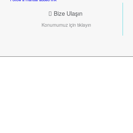
Bize Ulaşın
Konumumuz için tıklayın
Profesyonel kadromuz ile sizin
için seçilmiş, en iyi ekipmanları
bir araya getiriyoruz. Sağlığınız ve
mutluluğunuz için Gri Klinik ile
tanışın!
Uzm. Dt. Fatma Şükran Uğurgelen