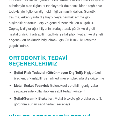
birbirleriyle olan ilişkisini inceleyerek düzensizliklerin teşhis ve
tedavisiyle ilgilenen diş hekimliği uzmanlık dalıdır. Genetik,
travma, erken yaşta diş kaybı veya parmak emme gibi
alışkanlıklar sonucu diş ve çene düzensizlikleri oluşabilir.
Çapraşık dişler ağız hijyenini zorlaştırarak çürük ve diş eti
hastalığı riskini artırabilir. Kadıköy şeffaf plak fiyatları ve diş teli
seçenekleri hakkında bilgi almak için Gri Klinik ile iletişime
geçebilirsiniz.
ORTODONTIK TEDAVI
SEÇENEKLERIMIZ
Şeffaf Plak Tedavisi (Görünmeyen Diş Teli):
Kişiye özel
üretilen, çıkarılabilir ve fark edilmeyen plaklarla diş düzeltme
Metal Braket Tedavisi:
Geleneksel ve etkili, geniş vaka
yelpazesinde kullanılabilen sabit tedavi yöntemi
Şeffaf/Seramik Braketler:
Metal brakete göre daha estetik
görünüm sunan sabit tedavi seçeneği